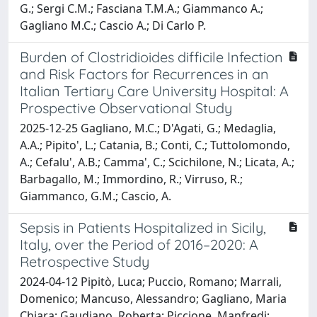
G.; Sergi C.M.; Fasciana T.M.A.; Giammanco A.;
Gagliano M.C.; Cascio A.; Di Carlo P.
Burden of Clostridioides difficile Infection
and Risk Factors for Recurrences in an
Italian Tertiary Care University Hospital: A
Prospective Observational Study
2025-12-25 Gagliano, M.C.; D'Agati, G.; Medaglia,
A.A.; Pipito', L.; Catania, B.; Conti, C.; Tuttolomondo,
A.; Cefalu', A.B.; Camma', C.; Scichilone, N.; Licata, A.;
Barbagallo, M.; Immordino, R.; Virruso, R.;
Giammanco, G.M.; Cascio, A.
Sepsis in Patients Hospitalized in Sicily,
Italy, over the Period of 2016–2020: A
Retrospective Study
2024-04-12 Pipitò, Luca; Puccio, Romano; Marrali,
Domenico; Mancuso, Alessandro; Gagliano, Maria
Chiara; Gaudiano, Roberta; Piccione, Manfredi;