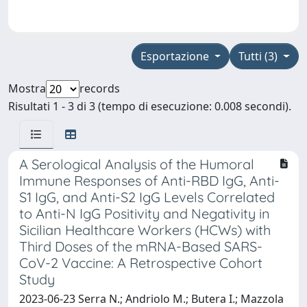
Esportazione
Tutti (3)
Mostra
records
Risultati 1 - 3 di 3 (tempo di esecuzione: 0.008 secondi).
A Serological Analysis of the Humoral
Immune Responses of Anti-RBD IgG, Anti-
S1 IgG, and Anti-S2 IgG Levels Correlated
to Anti-N IgG Positivity and Negativity in
Sicilian Healthcare Workers (HCWs) with
Third Doses of the mRNA-Based SARS-
CoV-2 Vaccine: A Retrospective Cohort
Study
2023-06-23 Serra N.; Andriolo M.; Butera I.; Mazzola