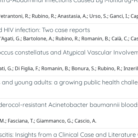
Petrantoni, R.; Rubino, R.; Anastasia, A.; Urso, S.; Ganci, I.; Ca
d HIV infection: Two case reports
'Agati, G.; Bartolone, A.; Rubino, R.; Romanin, B.; Calà, C.; Cas
cus constellatus and Atypical Vascular Involve
i, G.; Di Figlia, F.; Romanin, B.; Bonura, S.; Rubino, R.; Inzeril
s and young adults: a growing public health chall
rocol-resistant Acinetobacter baumannii bloodstrea
, M.; Fasciana, T.; Giammanco, G.; Cascio, A.
citis: Insights from a Clinical Case and Literatur