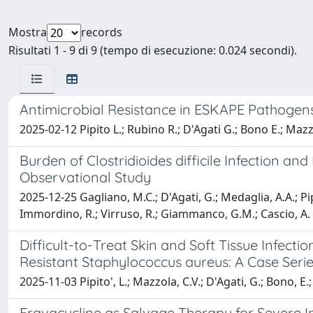
Mostra
records
Risultati 1 - 9 di 9 (tempo di esecuzione: 0.024 secondi).
Antimicrobial Resistance in ESKAPE Pathogens:
2025-02-12 Pipito L.; Rubino R.; D'Agati G.; Bono E.; Maz
Burden of Clostridioides difficile Infection an
Observational Study
2025-12-25 Gagliano, M.C.; D'Agati, G.; Medaglia, A.A.; Pipi
Immordino, R.; Virruso, R.; Giammanco, G.M.; Cascio, A.
Difficult-to-Treat Skin and Soft Tissue Infec
Resistant Staphylococcus aureus: A Case Seri
2025-11-03 Pipito', L.; Mazzola, C.V.; D'Agati, G.; Bono, E.;
Eravacycline as Salvage Therapy for Severe I