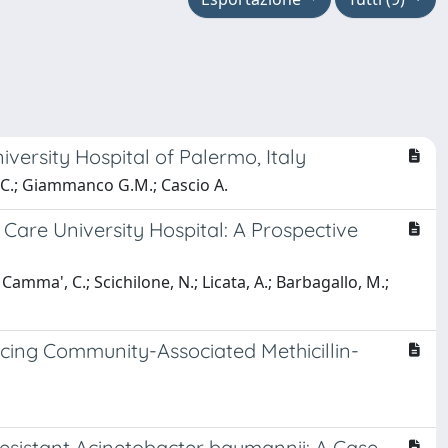
versity Hospital of Palermo, Italy
ra C.; Giammanco G.M.; Cascio A.
y Care University Hospital: A Prospective
; Camma', C.; Scichilone, N.; Licata, A.; Barbagallo, M.;
ucing Community-Associated Methicillin-
esistant Acinetobacter baumannii: A Case