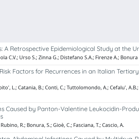
 A Retrospective Epidemiological Study at the Uni
zola C.V.; Urso S.; Zinna G.; Distefano S.A.; Firenze A.; Bonu
d Risk Factors for Recurrences in an Italian Tertiar
to', L.; Catania, B.; Conti, C.; Tuttolomondo, A.; Cefalu', A.B.
tions Caused by Panton-Valentine Leukocidin-Prod
es
 Rubino, R.; Bonura, S.; Gioè, C.; Fasciana, T.; Cascio, A.
ntra-Abdominal Infections Caused by Multidrug-R