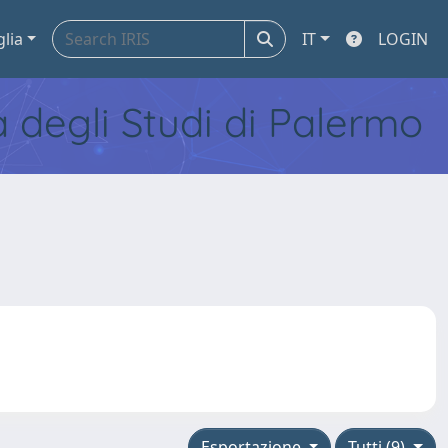
glia
IT
LOGIN
tà degli Studi di Palermo
Esportazione
Tutti (9)