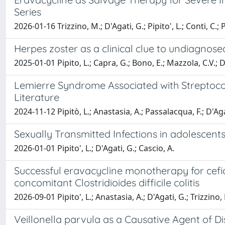
Series
2026-01-16 Trizzino, M.; D'Agati, G.; Pipito', L.; Conti, C.; 
Herpes zoster as a clinical clue to undiagnose
2025-01-01 Pipito, L.; Capra, G.; Bono, E.; Mazzola, C.V.; D
Lemierre Syndrome Associated with Streptococ
Literature
2024-11-12 Pipitò, L.; Anastasia, A.; Passalacqua, F.; D'Agat
Sexually Transmitted Infections in adolescent
2026-01-01 Pipito', L.; D'Agati, G.; Cascio, A.
Successful eravacycline monotherapy for cefide
concomitant Clostridioides difficile colitis
2026-09-01 Pipito', L.; Anastasia, A.; D'Agati, G.; Trizzino
Veillonella parvula as a Causative Agent of Dis