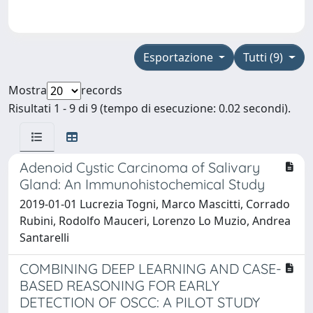
Esportazione
Tutti (9)
Mostra
records
Risultati 1 - 9 di 9 (tempo di esecuzione: 0.02 secondi).
Adenoid Cystic Carcinoma of Salivary
Gland: An Immunohistochemical Study
2019-01-01 Lucrezia Togni, Marco Mascitti, Corrado
Rubini, Rodolfo Mauceri, Lorenzo Lo Muzio, Andrea
Santarelli
COMBINING DEEP LEARNING AND CASE-
BASED REASONING FOR EARLY
DETECTION OF OSCC: A PILOT STUDY