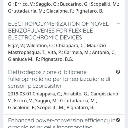
G.; Errico, V.; Saggio, G.; Buscarino, G.; Scopelliti, M.;
Gruttadauria, M.; Giacalone, F.; Pignataro, B.
ELECTROPOLYMERIZATION OF NOVEL
BENZOFULVENES FOR FLEXIBLE
ELECTROCHROMIC DEVICES
Figa', V.; Valentino, O.; Chiappara, C.; Maurizio
Mastropasqua, T.; Vita, P.; Carmela, M.; Antonio, C.;
Gianluca M., F.; Pignataro, B.G.
Elettrodeposizione di bitiofene
fulleropirrolidina per la realizzazione di
sensori piezoresistivi
2019-03-01 Chiappara, C.; Arrabito, G.; Campisciano
V.; Errico, V.; Saggio, M.; Gruttadauria, M.;
Giacalone, F.; Scopelliti, M.; Pignataro, B.
Enhanced power-conversion efficiency in
organic solar cells incorporating