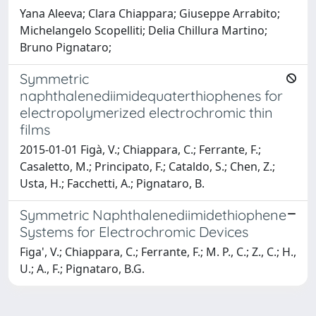
Yana Aleeva; Clara Chiappara; Giuseppe Arrabito;
Michelangelo Scopelliti; Delia Chillura Martino;
Bruno Pignataro;
Symmetric
naphthalenediimidequaterthiophenes for
electropolymerized electrochromic thin
films
2015-01-01 Figà, V.; Chiappara, C.; Ferrante, F.;
Casaletto, M.; Principato, F.; Cataldo, S.; Chen, Z.;
Usta, H.; Facchetti, A.; Pignataro, B.
Symmetric Naphthalenediimidethiophene
Systems for Electrochromic Devices
Figa', V.; Chiappara, C.; Ferrante, F.; M. P., C.; Z., C.; H.,
U.; A., F.; Pignataro, B.G.