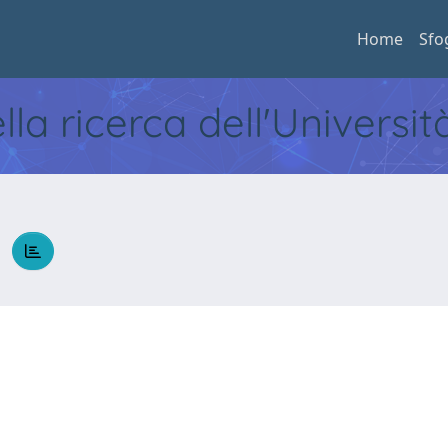
Home
Sfo
ella ricerca dell'Universi
a