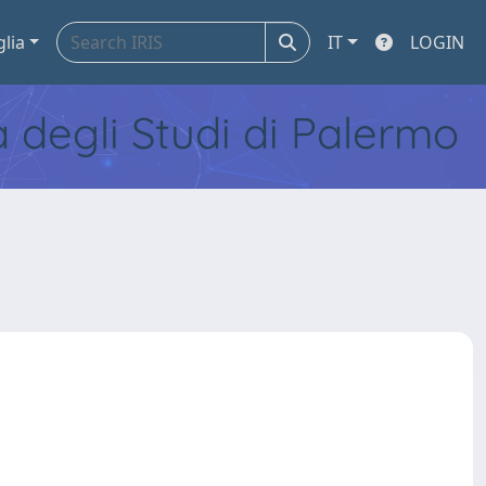
glia
IT
LOGIN
tà degli Studi di Palermo