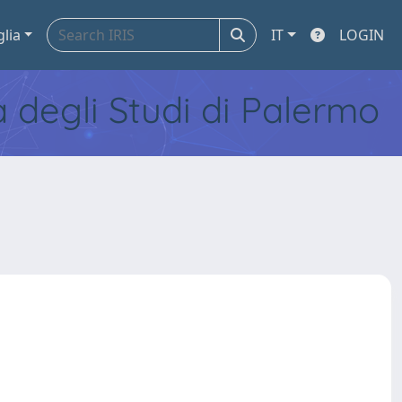
glia
IT
LOGIN
tà degli Studi di Palermo