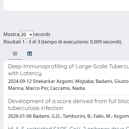
Mostra
records
Risultati 1 - 3 di 3 (tempo di esecuzione: 0.009 secondi).
Deep Immunoprofiling of Large-Scale Tuberculo
with Latency
2024-09-12 Shekarkar Azgomi, Mojtaba; Badami, Giusto Dav
Manna, Marco Pio; Caccamo, Nadia
Development of a score derived from full bloo
tuberculosis infection
2026-01-06 Badami, G.D.; Tamburini, B.; Fallo, M.; Azgomi
HLA-E-restricted SARS-CoV-2 epitopes drive CD