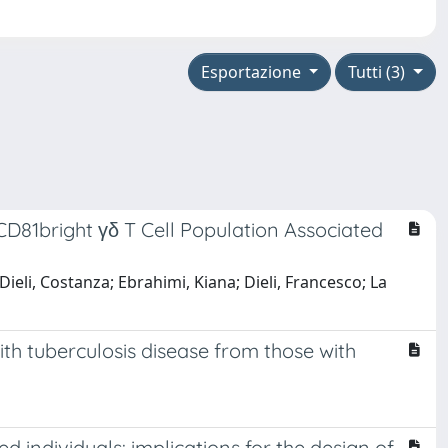
Esportazione
Tutti (3)
CD81bright γδ T Cell Population Associated
eli, Costanza; Ebrahimi, Kiana; Dieli, Francesco; La
th tuberculosis disease from those with
individuals: implications for the design of