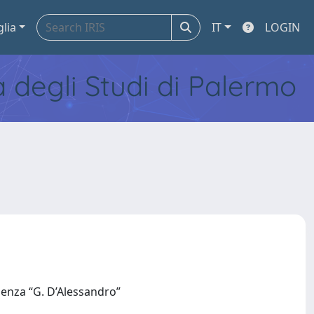
glia
IT
LOGIN
tà degli Studi di Palermo
llenza “G. D’Alessandro”