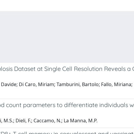
sis Dataset at Single Cell Resolution Reveals a 
ide; Di Caro, Miriam; Tamburini, Bartolo; Fallo, Miriana; Di
d count parameters to differentiate individuals wi
, M.S.; Dieli, F.; Caccamo, N.; La Manna, M.P.
8+ T cell memory in convalescent and vaccinated 