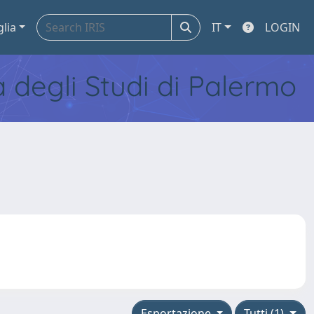
glia
IT
LOGIN
tà degli Studi di Palermo
Esportazione
Tutti (1)