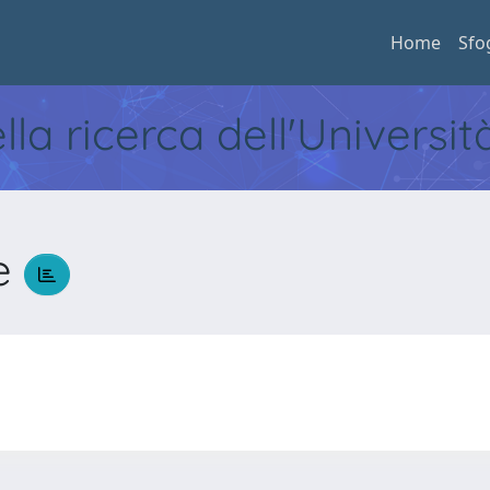
Home
Sfo
ella ricerca dell'Universi
re