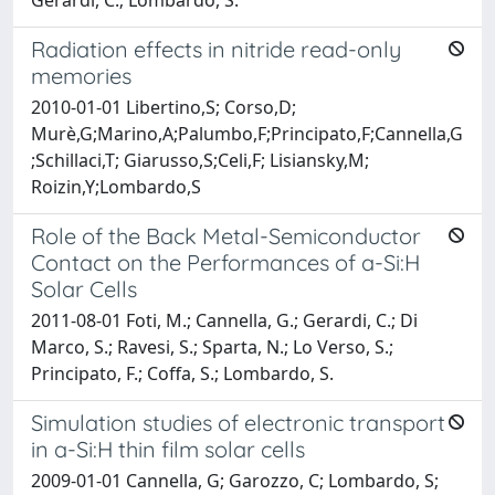
Gerardi, C.; Lombardo, S.
Radiation effects in nitride read-only
memories
2010-01-01 Libertino,S; Corso,D;
Murè,G;Marino,A;Palumbo,F;Principato,F;Cannella,G
;Schillaci,T; Giarusso,S;Celi,F; Lisiansky,M;
Roizin,Y;Lombardo,S
Role of the Back Metal-Semiconductor
Contact on the Performances of a-Si:H
Solar Cells
2011-08-01 Foti, M.; Cannella, G.; Gerardi, C.; Di
Marco, S.; Ravesi, S.; Sparta, N.; Lo Verso, S.;
Principato, F.; Coffa, S.; Lombardo, S.
Simulation studies of electronic transport
in a-Si:H thin film solar cells
2009-01-01 Cannella, G; Garozzo, C; Lombardo, S;