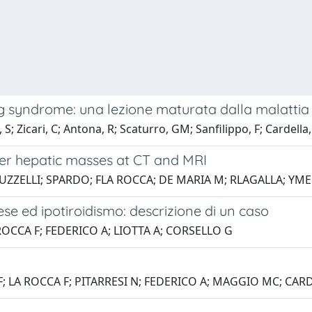
syndrome: una lezione maturata dalla malattia 
S; Zicari, C; Antona, R; Scaturro, GM; Sanfilippo, F; Cardella,
r hepatic masses at CT and MRI
RUZZELLI; SPARDO; FLA ROCCA; DE MARIA M; RLAGALLA; YM
se ed ipotiroidismo: descrizione di un caso
OCCA F; FEDERICO A; LIOTTA A; CORSELLO G
LA ROCCA F; PITARRESI N; FEDERICO A; MAGGIO MC; CARDE