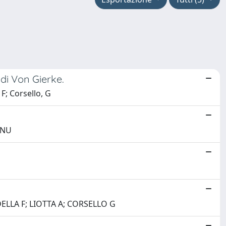
di Von Gierke.
 F; Corsello, G
ENU
LLA F; LIOTTA A; CORSELLO G