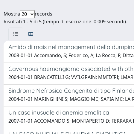
Mostra
records
Risultati 1 - 5 di 5 (tempo di esecuzione: 0.009 secondi).
Amido di mais nel management della dumping 
2008-01-01 Accomando, S; Federico, A; La Rocca, F; Ditta, 
Cavernous haemangioma associated with othe
2004-01-01 BRANCATELLI G; VVILGRAIN; MMIDIRI; LMA
Sindrome Nefrosica Congenita di tipo Finlande
2004-01-01 MARINGHINI S; MAGGIO MC; SAPIA MC; LA R
Un caso inusuale di anemia emolitica
2007-01-01 ACCOMANDO S; MONTAPERTO D; FERRARA F; 