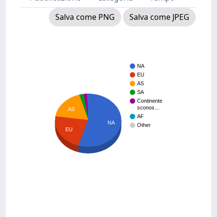
Salva come PNG
Salva come JPEG
NA
EU
AS
SA
Continente
sconos…
AS
AF
NA
Other
EU