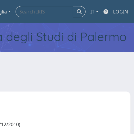
glia
IT
LOGIN
tà degli Studi di Palermo
1/12/2010)