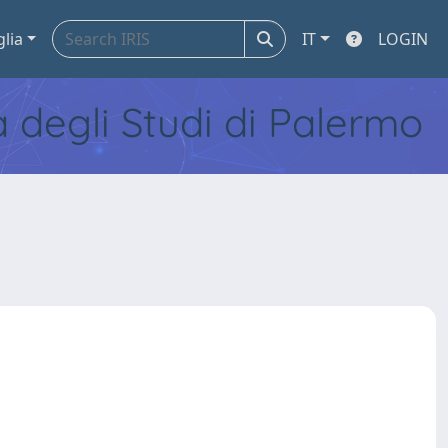
glia
IT
LOGIN
tà degli Studi di Palermo