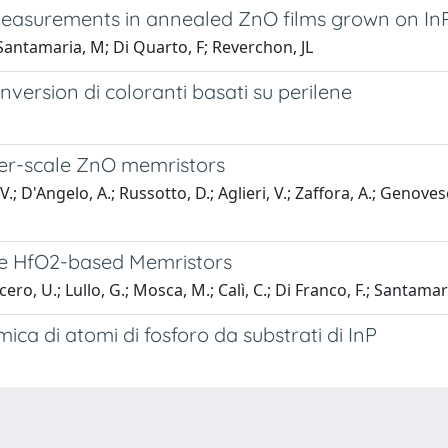
measurements in annealed ZnO films grown on In
 Santamaria, M; Di Quarto, F; Reverchon, JL
version di coloranti basati su perilene
ter-scale ZnO memristors
 D'Angelo, A.; Russotto, D.; Aglieri, V.; Zaffora, A.; Genovese,
ale HfO2-based Memristors
ero, U.; Lullo, G.; Mosca, M.; Calì, C.; Di Franco, F.; Santamar
mica di atomi di fosforo da substrati di InP