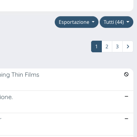
Esportazione
Tutti (44)
1
2
3
ing Thin Films
ione.
r