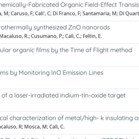
hemically-Fabricated Organic Field-Effect Transis
M; Caruso, F; Cali', C; Di Franco, F; Santamaria, M; Di Quart
drothermally synthesized ZnO nanorods
Macaluso, R.; Cusumano, P.; Calì, C.; Feltin, E.
ular organic films by the Time of Flight method
ilms by Monitoring InO Emission Lines
 of a laser-irradiated indium-tin-oxide target
al characterization of metal/high- k insulating 
caluso, R; Mosca, M; Calì, C.