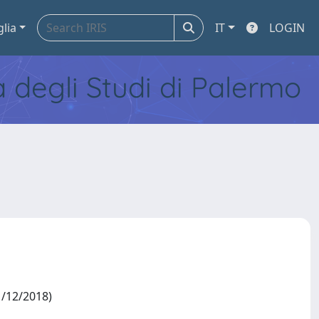
glia
IT
LOGIN
tà degli Studi di Palermo
31/12/2018)