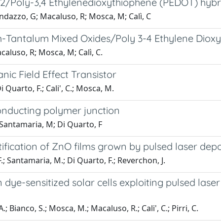
/Poly-3,4 Ethylenedioxythiophene (PEDOT) hybrid 
ndazzo, G; Macaluso, R; Mosca, M; Calì, C
m-Tantalum Mixed Oxides/Poly 3-4 Ethylene Dioxy
caluso, R; Mosca, M; Calì, C.
ic Field Effect Transistor
 Quarto, F.; Cali', C.; Mosca, M.
onducting polymer junction
; Santamaria, M; Di Quarto, F
ification of ZnO films grown by pulsed laser depo
F.; Santamaria, M.; Di Quarto, F.; Reverchon, J.
dye-sensitized solar cells exploiting pulsed lase
; Bianco, S.; Mosca, M.; Macaluso, R.; Cali', C.; Pirri, C.