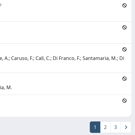
P
 A.; Caruso, F.; Calì, C.; Di Franco, F.; Santamaria, M.; Di
ia, M.
1
2
3