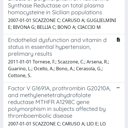
Synthase Reductase on total plasma
homocysteine in Sicilian populations
2007-01-01 SCAZZONE C; CARUSO A; GUGLIELMINI
E; BIVONA G; BELLIA C; BONO A; CIACCIO M
Endothelial dysfunction and vitamin d
status in essential hypertension,
prelimary results
2011-01-01 Tornese, F.; Scazzone, C.; Arsena, R.;
Guarino, L.; Ocello, A.; Bono, A.; Cerasola, G.;
Cottone, S.
Factor V G1691A, prothrombin G20210A,
and methylenetetrahydrofolate
reductase MTHFR A1298C gene
polymorphism in subjects affected by
thromboembolic disease
2007-01-01 SCAZZONE C; CARUSO A; LIO E; LO