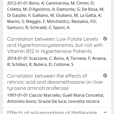
2012-01-01 Bono, A; Cammarota, M; Cimini, D;
Coletta, M; D'Agostino, A; Damonte, G; De Rosa, M;
Di Gaudio, F; Galliano, M; Giuliano, M; La Gatta, A;
Marini, S; Meggio, F; Minchiotti,L; Restaino, FO;
Santucci, R; Schiraldi, C; Spisni, A.
Correlation between Low Folate Levels
and Hyperhomocysteinemia, but not with
Vitamin B12 in Hypertensive Patients.
2014-01-01 Scazzone, C; Bono, A; Tornese, F; Arsena,
R; Schillaci, R; Butera, D; Cottone, S
Correlation between the effects of
retinoic acid and dexamethasone on liver
tyrosine aminotransferase
1997-01-01 Ciaccio Marcello; Gueli Maria Concetta;
Antonino bono; Grazie De luca; concetta nicotra
Effects of polymorphism of Methionine