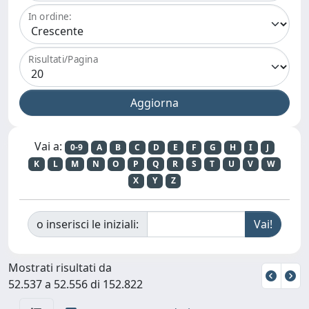
In ordine:
Risultati/Pagina
Vai a:
0-9
A
B
C
D
E
F
G
H
I
J
K
L
M
N
O
P
Q
R
S
T
U
V
W
X
Y
Z
o inserisci le iniziali:
Mostrati risultati da
52.537 a 52.556 di 152.822