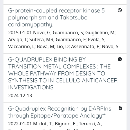
G-protein-coupled receptor kinase 5
polymorphism and Takotsubo
cardiomyopathy.
2015-01-01 Novo, G; Giambanco, S; Guglielmo, M;
Arvigo, L; Sutera, MR; Giambanco, F; Evola, S;
Vaccarino, L; Bova, M; Lio, D; Assennato, P; Novo, S
G-QUADRUPLEX BINDING BY
TRANSITION METAL COMPLEXES : THE
WHOLE PATHWAY FROM DESIGN TO
SYNTHESIS TO IN CELLULO ANTICANCER
INVESTIGATIONS
2024-12-13
G-Quadruplex Recognition by DARPIns
through Epitope/Paratope Analogy**
2022-01-01 Miclot, T.; Bignon, E.; Terenzi, A.;