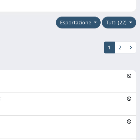
Esportazione
Tutti (22)
1
2
E