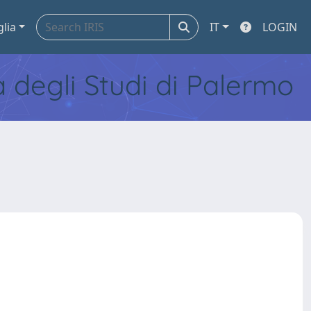
glia
IT
LOGIN
tà degli Studi di Palermo