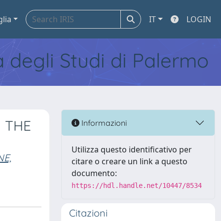
glia
IT
LOGIN
tà degli Studi di Palermo
 THE
Informazioni
Utilizza questo identificativo per
E,
citare o creare un link a questo
documento:
https://hdl.handle.net/10447/8534
Citazioni