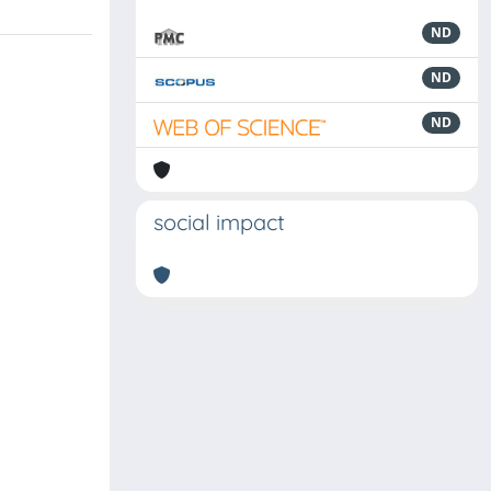
ND
ND
ND
social impact