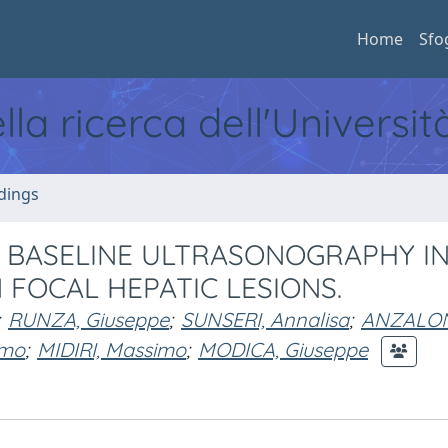
Home
Sfo
ella ricerca dell'Universi
dings
BASELINE ULTRASONOGRAPHY IN
FOCAL HEPATIC LESIONS.
RUNZA, Giuseppe
;
SUNSERI, Annalisa
;
ANZALON
imo
;
MIDIRI, Massimo
;
MODICA, Giuseppe