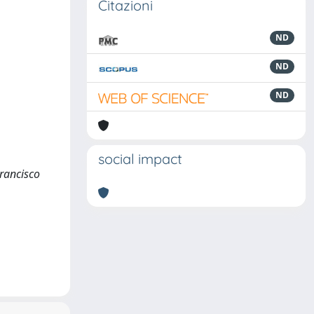
Citazioni
ND
ND
ND
social impact
Francisco