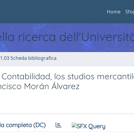
Home
Sfo
ella ricerca dell'Universi
1.03 Scheda bibliografica
 Contabilidad, los studios mercantil
ncisco Morán Álvarez
a completa (DC)