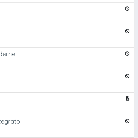
oderne
ntegrato