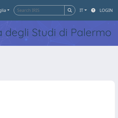
glia
IT
LOGIN
tà degli Studi di Palermo