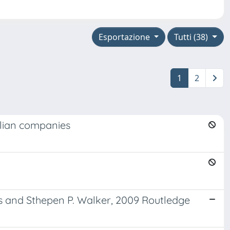
Esportazione
Tutti (38)
1
2
alian companies
s and Sthepen P. Walker, 2009 Routledge