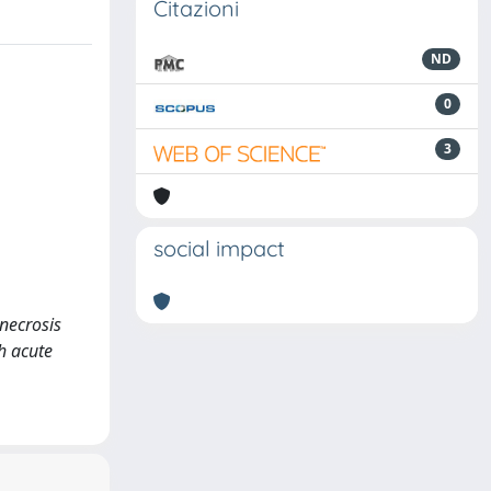
Citazioni
ND
0
3
social impact
 necrosis
h acute