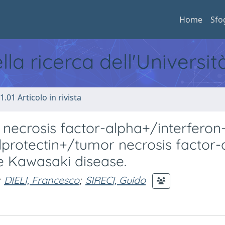
Home
Sfo
ella ricerca dell'Universi
1.01 Articolo in rivista
necrosis factor-alpha+/interferon
rotectin+/tumor necrosis factor-
e Kawasaki disease.
DIELI, Francesco
;
SIRECI, Guido