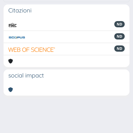
Citazioni
ND
ND
ND
social impact