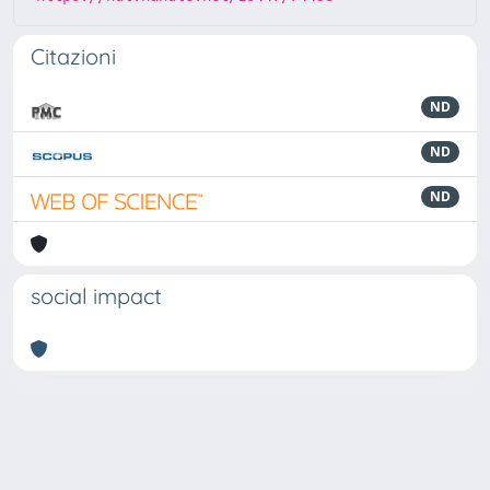
Citazioni
ND
ND
ND
social impact