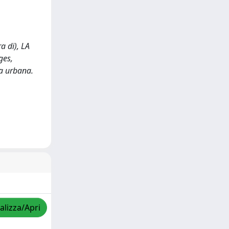
a di), LA
ges,
ia urbana.
alizza/Apri