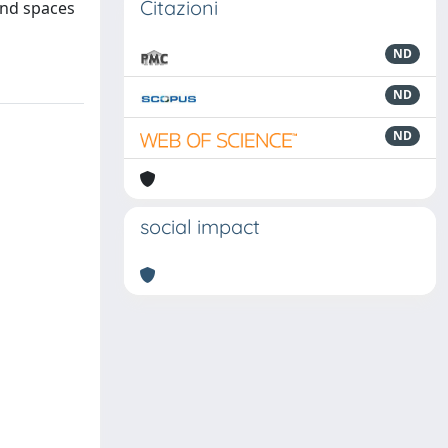
Citazioni
and spaces
ND
ND
ND
social impact