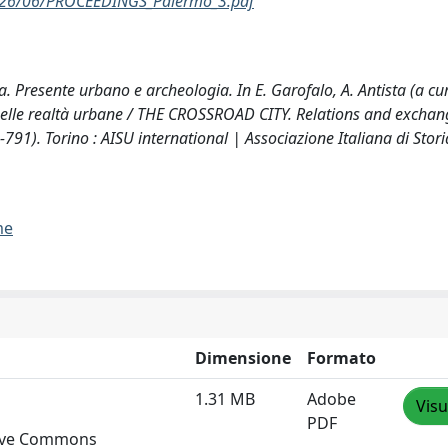
/2026/06/PROCEEDINGS_Palermo_3.pdf
. Presente urbano e archeologia. In E. Garofalo, A. Antista (a cur
 nelle realtà urbane / THE CROSSROAD CITY. Relations and exchan
-791). Torino : AISU international | Associazione Italiana di Stor
me
Dimensione
Formato
1.31 MB
Adobe
Visu
PDF
ative Commons