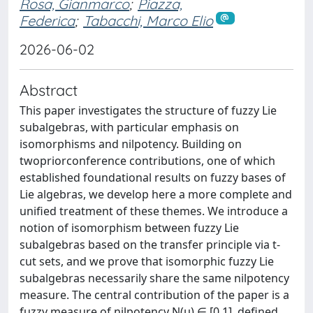
Rosa, Gianmarco
;
Piazza,
Federica
;
Tabacchi, Marco Elio
2026-06-02
Abstract
This paper investigates the structure of fuzzy Lie
subalgebras, with particular emphasis on
isomorphisms and nilpotency. Building on
twopriorconference contributions, one of which
established foundational results on fuzzy bases of
Lie algebras, we develop here a more complete and
unified treatment of these themes. We introduce a
notion of isomorphism between fuzzy Lie
subalgebras based on the transfer principle via t-
cut sets, and we prove that isomorphic fuzzy Lie
subalgebras necessarily share the same nilpotency
measure. The central contribution of the paper is a
fuzzy measure of nilpotency N(µ) ∈ [0,1], defined