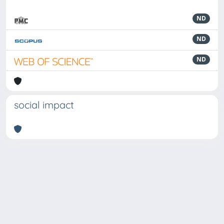
ND
ND
ND
social impact