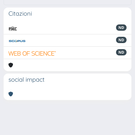
Citazioni
ND
ND
ND
social impact