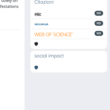
 solely on
Citazioni
ifestations
ND
ND
ND
social impact