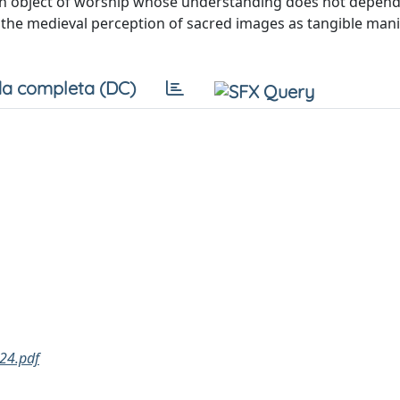
 an object of worship whose understanding does not depend
 on the medieval perception of sacred images as tangible man
a completa (DC)
24.pdf