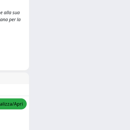
ne alla sua
iana per la
alizza/Apri