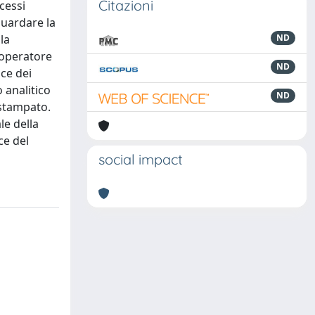
Citazioni
cessi
guardare la
la
ND
’operatore
ND
ice dei
 analitico
ND
o stampato.
le della
ce del
social impact