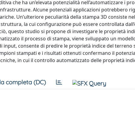
itiva che ha un’elevata potenzialità nell’automatizzare i pro
i infrastrutture. Alcune potenziali applicazioni potrebbero ri
cariche. Un’ulteriore peculiarità della stampa 3D consiste nel
 struttura, la cui configurazione può essere controllata dall
i ciò, questo studio si propone di investigare le proprietà ind
atizzato il processo di stampa, viene sviluppato un modello
i di input, consente di predire le proprietà indice del terren
pioni stampati e i risultati ottenuti confermano il potenzia
iche, in cui il controllo automatizzato delle proprietà indi
a completa (DC)