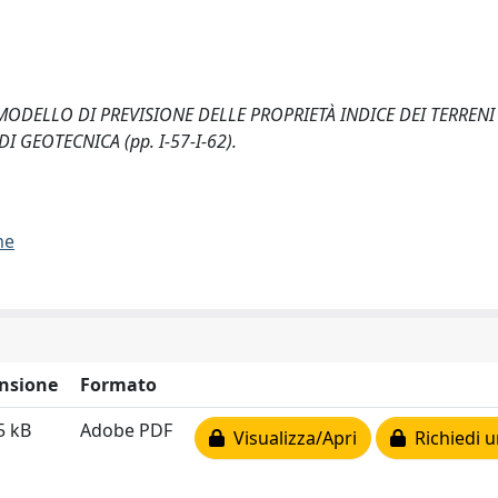
). UN MODELLO DI PREVISIONE DELLE PROPRIETÀ INDICE DEI TERREN
I GEOTECNICA (pp. I-57-I-62).
me
nsione
Formato
5 kB
Adobe PDF
Visualizza/Apri
Richiedi u