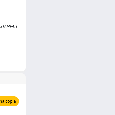
I STAMPATI
na copia