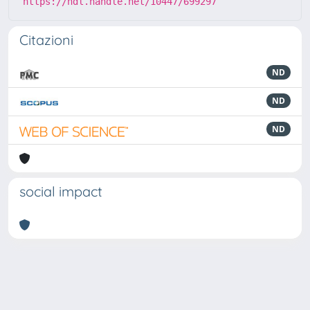
https://hdl.handle.net/10447/699297
Citazioni
ND
ND
ND
social impact