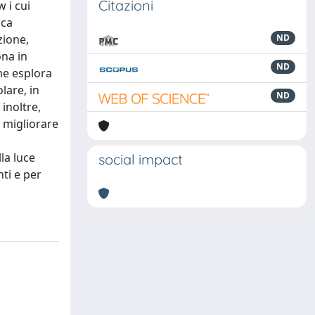
Citazioni
 i cui
ica
zione,
ND
ona in
ND
me esplora
lare, in
ND
 inoltre,
r migliorare
la luce
social impact
ti e per