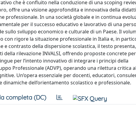
ivo che è confluito nella conduzione di una scoping review
oro, offre una visione approfondita e innovativa della didatt
one professionale. In una società globale e in continua evolu
mentale per il successo educativo e lavorativo di una pers
e sullo sviluppo economico e culturale di un Paese. Il volu
 con rigore la situazione professionale in Italia e, in partico
e e contrasto della dispersione scolastica, il testo presenta,
ltati della rilevazione INVALSI, offrendo proposte concrete pe
ingue per l’intento innovativo di integrare i principi della
uppo Professionale (ADVP), operando una rilettura critica al
nitive. Un’opera essenziale per docenti, educatori, consulen
e dinamiche dell’orientamento scolastico e professionale.
a completa (DC)