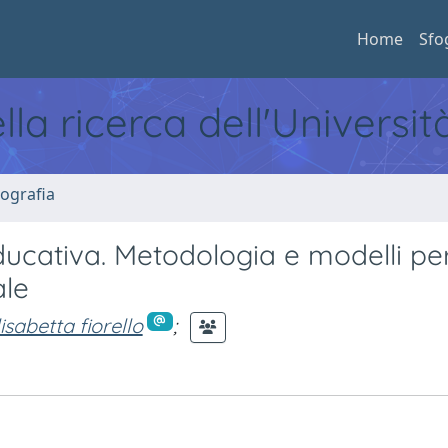
Home
Sfo
ella ricerca dell'Universi
ografia
educativa. Metodologia e modelli per
ale
lisabetta fiorello
;