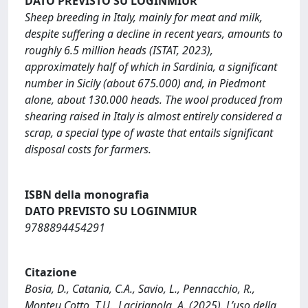
DATO PREVISTO SU LOGINMIUR
Sheep breeding in Italy, mainly for meat and milk,
despite suffering a decline in recent years, amounts to
roughly 6.5 million heads (ISTAT, 2023),
approximately half of which in Sardinia, a significant
number in Sicily (about 675.000) and, in Piedmont
alone, about 130.000 heads. The wool produced from
shearing raised in Italy is almost entirely considered a
scrap, a special type of waste that entails significant
disposal costs for farmers.
ISBN della monografia
DATO PREVISTO SU LOGINMIUR
9788894454291
Citazione
Bosia, D., Catania, C.A., Savio, L., Pennacchio, R.,
Monteu Cotto, T.U., Lacirignola, A. (2025). L’uso della