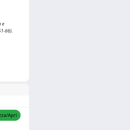
à e
51-66).
zza/Apri