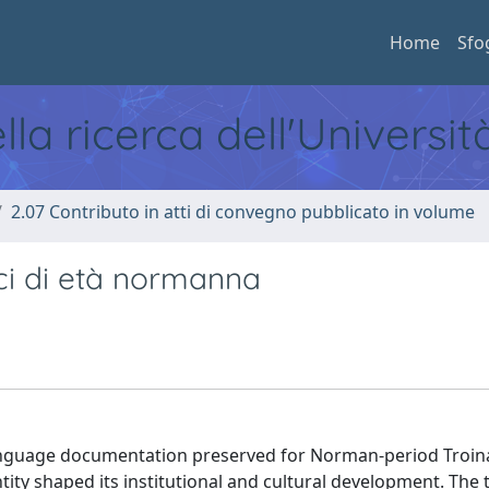
Home
Sfo
ella ricerca dell'Universi
2.07 Contributo in atti di convegno pubblicato in volume
eci di età normanna
language documentation preserved for Norman-period Troina,
ty shaped its institutional and cultural development. The 