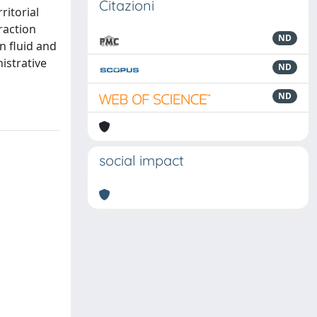
Citazioni
ritorial
raction
ND
n fluid and
istrative
ND
ND
social impact