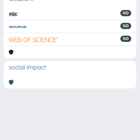
ND
ND
ND
social impact