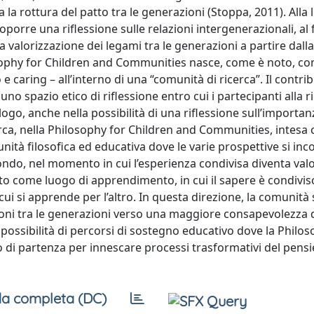
 la rottura del patto tra le generazioni (Stoppa, 2011). Alla l
orre una riflessione sulle relazioni intergenerazionali, al f
la valorizzazione dei legami tra le generazioni a partire dalla
losophy for Children and Communities nasce, come è noto, c
e caring – all’interno di una “comunità di ricerca”. Il contri
o spazio etico di riflessione entro cui i partecipanti alla r
logo, anche nella possibilità di una riflessione sull’importan
erca, nella Philosophy for Children and Communities, intesa
tà filosofica ed educativa dove le varie prospettive si in
ndo, nel momento in cui l’esperienza condivisa diventa valo
o come luogo di apprendimento, in cui il sapere è condiviso
 cui si apprende per l’altro. In questa direzione, la comunità s
zioni tra le generazioni verso una maggiore consapevolezza d
 possibilità di percorsi di sostegno educativo dove la Philos
i partenza per innescare processi trasformativi del pensi
a completa (DC)