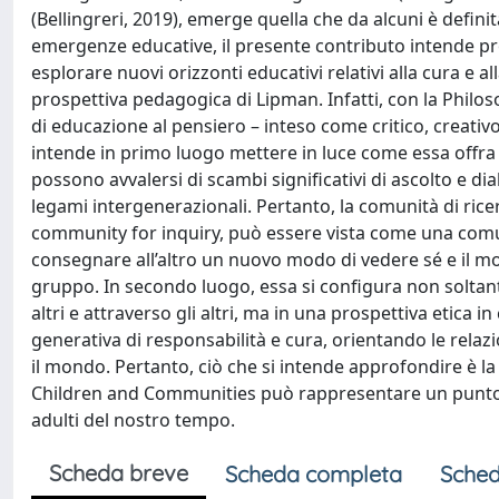
(Bellingreri, 2019), emerge quella che da alcuni è definita
emergenze educative, il presente contributo intende prop
esplorare nuovi orizzonti educativi relativi alla cura e al
prospettiva pedagogica di Lipman. Infatti, con la Phi
di educazione al pensiero – inteso come critico, creativo 
intende in primo luogo mettere in luce come essa offra un
possono avvalersi di scambi significativi di ascolto e dia
legami intergenerazionali. Pertanto, la comunità di ric
community for inquiry, può essere vista come una comuni
consegnare all’altro un nuovo modo di vedere sé e il mo
gruppo. In secondo luogo, essa si configura non soltant
altri e attraverso gli altri, ma in una prospettiva etica in
generativa di responsabilità e cura, orientando le rela
il mondo. Pertanto, ciò che si intende approfondire è la
Children and Communities può rappresentare un punto d
adulti del nostro tempo.
Scheda breve
Scheda completa
Sched