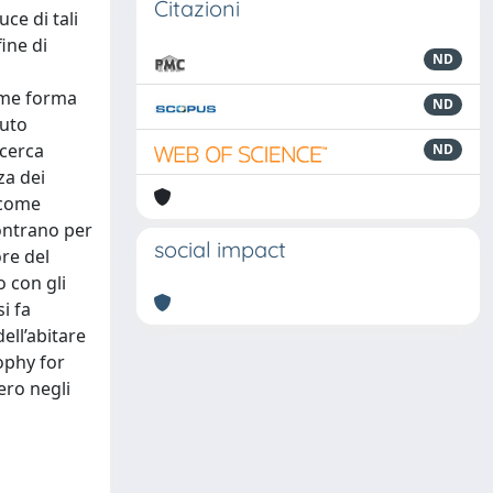
Citazioni
uce di tali
ine di
ND
ome forma
ND
buto
icerca
ND
za dei
 come
contrano per
social impact
re del
 con gli
i fa
ell’abitare
ophy for
ero negli