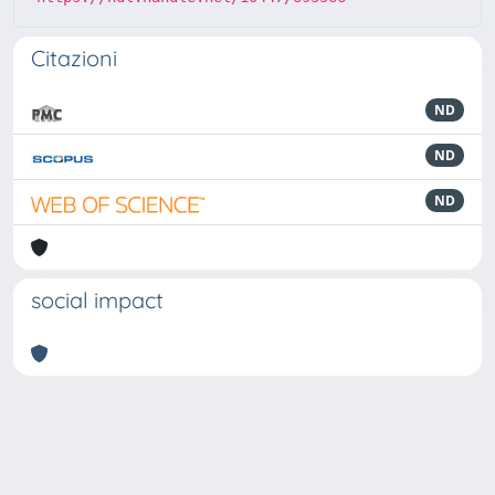
Citazioni
ND
ND
ND
social impact