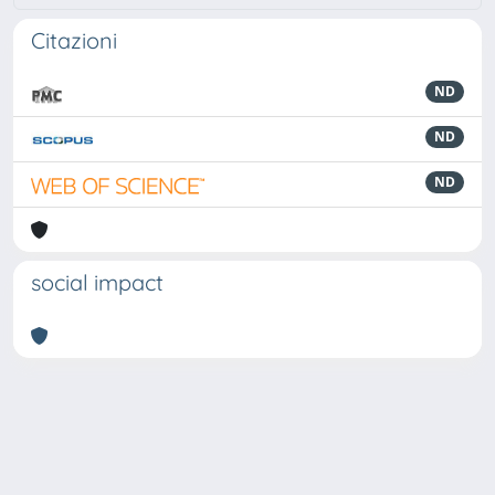
Citazioni
ND
ND
ND
social impact