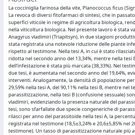
La cocciniglia farinosa della vite, Planococcus ficus (Si
La revoca di diversi fitofarmaci di sintesi, che in passa
superfici viticole in regime di agricoltura biologica, ren
nella viticoltura biologica. Nel presente lavoro è stata va
Anagyrus vladimiri (Triapitsyn), in due stagioni produttive
stata registrata una notevole riduzione delle piante infe
rispetto al testimone. Nella tesi A, in cui è stato rilascia
ridotta nel secondo anno del 13,34%, mentre nella tesi B,
dell’infestazione è stata più marcata (38,33%). Nel testi
due tesi, è aumentata nel secondo anno del 19,64%, evid
interventi. Analogamente, la densità di popolazione pe
29,59% nella tesi A, del 90,11% nella tesi B, mentre ne
parassitizzazione, nella tesi B (confusione sessuale) son
vladimiri, evidenziando la presenza naturale del parassit
tesi, sono sfarfallate due specie congeneriche di parassi
rilasci per anno del parassitoide nella tesi A, la percent
registrata nel testimone (18,5±3,24% e 20,6±5,85% nel 2
testimone). Un tasso di parassitizzazione naturale più al