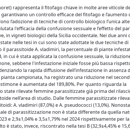
gnoret) rappresenta il fitofago chiave in molte aree viticole 
to garantivano un controllo efficace del fitofago e l’aumento 
dono l’adozione di tecniche di controllo biologico l’unica alt
lutata l'efficacia della confusione sessuale e l’effetto del pa
, in vigneti biologici della Sicilia occidentale. Nei due anni 
state nelle tesi in cui sono state adottate le due tecniche di
to il parassitoide A. vladimiri, la percentuale di piante infestat
 in cui è stata applicata la confusione sessuale, la riduzion
mone, sebbene l'infestazione iniziale fosse più bassa rispetto
enziando la rapida diffusione dell’infestazione in assenza d
r pianta campionata, ha registrato una riduzione nel secon
l testimone è aumentata del 189,80%. Per quanto riguarda la
o state rilevate femmine parassitizzate già prima del rilascio
oide nell’area di studio. Dalle femmine parassitizzate rilevat
toidi: A. vladimiri (87,0%) e A. pseudococci (13,0%). Nonosta
uale di parassitizzazione non è stata differente da quella na
023 e 2,9±1,04% e 3,5±1,79% nel 2024 rispettivamente per la 
to è stato, invece, riscontrato nella tesi B (32,9±4,45% e 15