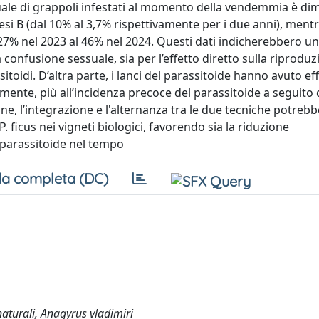
tuale di grappoli infestati al momento della vendemmia è dim
 tesi B (dal 10% al 3,7% rispettivamente per i due anni), ment
7% nel 2023 al 46% nel 2024. Questi dati indicherebbero un
a confusione sessuale, sia per l’effetto diretto sulla riproduz
oidi. D’altra parte, i lanci del parassitoide hanno avuto eff
mente, più all’incidenza precoce del parassitoide a seguito d
ne, l’integrazione e l'alternanza tra le due tecniche potrebb
. ficus nei vigneti biologici, favorendo sia la riduzione
l parassitoide nel tempo
a completa (DC)
naturali, Anagyrus vladimiri