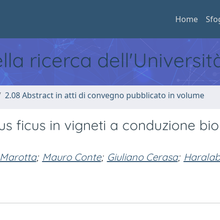
Home
Sfo
ella ricerca dell'Universi
2.08 Abstract in atti di convegno pubblicato in volume
us ficus in vigneti a conduzione bio
a Marotta
;
Mauro Conte
;
Giuliano Cerasa
;
Harala