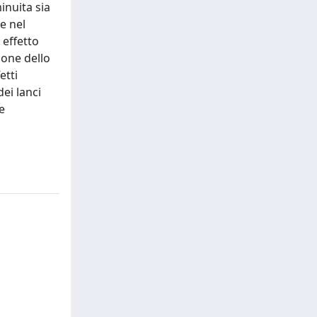
inuita sia
re nel
 effetto
ione dello
etti
ei lanci
e