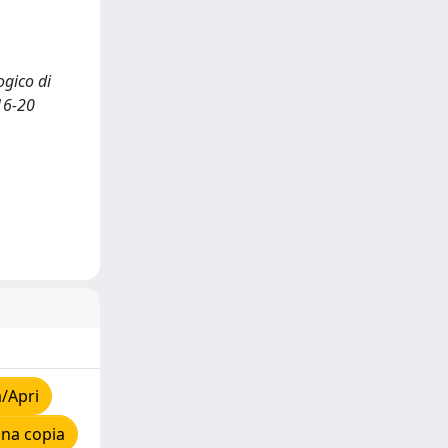
ogico di
 16-20
/Apri
una copia