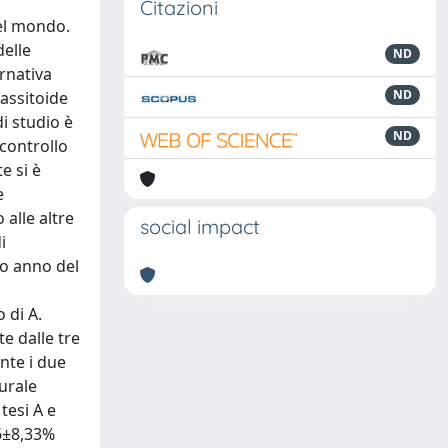
Citazioni
del mondo.
delle
ND
ernativa
ND
rassitoide
di studio è
ND
 controllo
e si è
e
 alle altre
social impact
i
do anno del
 di A.
e dalle tre
nte i due
turale
tesi A e
,6±8,33%