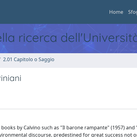
Home
Sfo
ella ricerca dell'Universi
2.01 Capitolo o Saggio
viniani
al books by Calvino such as "Il barone rampante" (1957) and "
l environmental discourse, predestined for great success not o