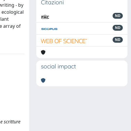
Citazioni
writing - by
 ecological
ND
lant
e array of
ND
ND
social impact
e scritture