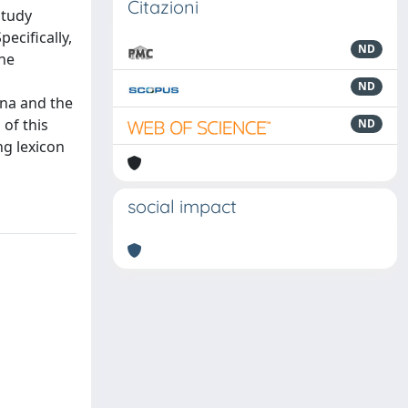
Citazioni
 study
pecifically,
ND
the
ND
ina and the
of this
ND
ng lexicon
social impact