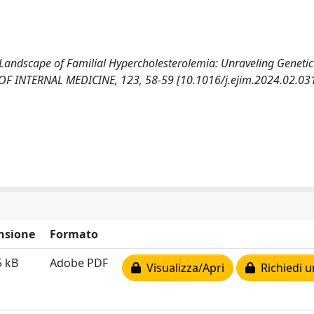
he Landscape of Familial Hypercholesterolemia: Unraveling Genetic
OF INTERNAL MEDICINE, 123, 58-59 [10.1016/j.ejim.2024.02.031
nsione
Formato
5 kB
Adobe PDF
Visualizza/Apri
Richiedi u