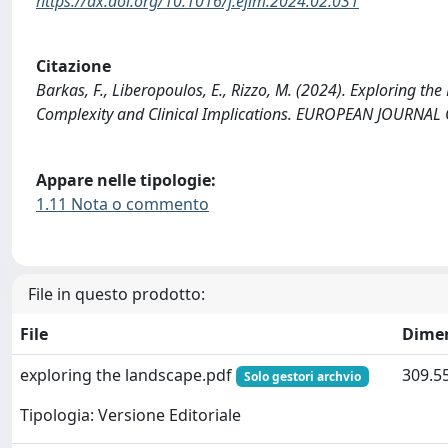
https://dx.doi.org/10.1016/j.ejim.2024.02.031
Citazione
Barkas, F., Liberopoulos, E., Rizzo, M. (2024). Exploring t
Complexity and Clinical Implications. EUROPEAN JOURNAL 
Appare nelle tipologie:
1.11 Nota o commento
File in questo prodotto:
File
Dime
exploring the landscape.pdf
309.5
Solo gestori archvio
Tipologia: Versione Editoriale