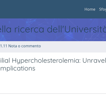
Home
Sfo
ella ricerca dell'Universi
1.11 Nota o commento
lial Hypercholesterolemia: Unravel
Implications