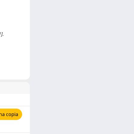
].
na copia