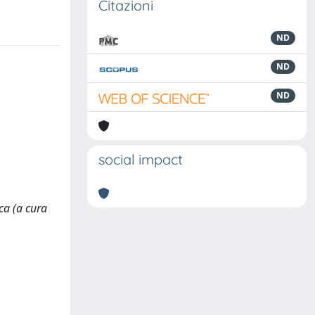
Citazioni
ND
ND
ND
social impact
ca (a cura