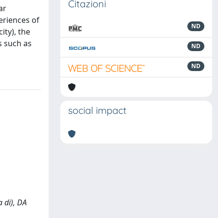
Citazioni
ar
eriences of
ND
ity), the
s such as
ND
ND
social impact
a di), DA