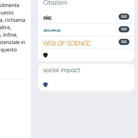
Citazioni
abilmente
 Questo
ND
a, richiama
ltre,
ND
, infine,
stenziale in
ND
n questo
social impact