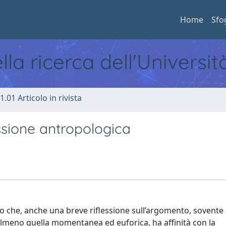
Home
Sfo
ella ricerca dell'Universi
1.01 Articolo in rivista
essione antropologica
so che, anche una breve riflessione sull’argomento, sovente 
i, almeno quella momentanea ed euforica, ha affinità con la