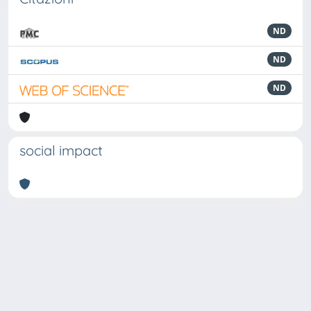
ND
ND
ND
social impact