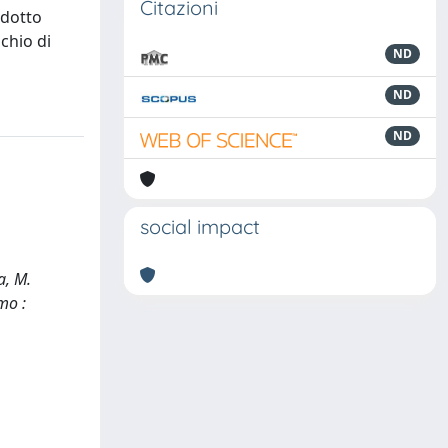
Citazioni
odotto
schio di
ND
ND
ND
social impact
a, M.
mo :