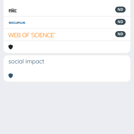
ND
ND
ND
social impact