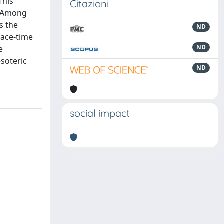
This
Citazioni
’. Among
s the
ND
pace-time
ND
e
esoteric
ND
social impact