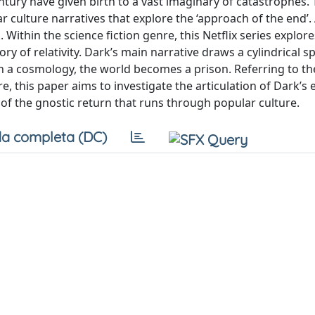
ntury have given birth to a vast imaginary of catastrophes. 
r culture narratives that explore the ‘approach of the end
Within the science fiction genre, this Netflix series explore
ry of relativity. Dark’s main narrative draws a cylindrical s
ch a cosmology, the world becomes a prison. Referring to th
, this paper aims to investigate the articulation of Dark’s 
am of the gnostic return that runs through popular culture.
a completa (DC)