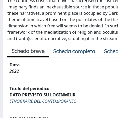
The countless crises that have characterised the last ce
imaginary finds an inexhaustible source in those popula
these narratives, a prominent place is occupied by Dark. 
theme of time travel based on the postulates of the theo
dimension in which free will seems to be denied. In su
framework of the mediatization of religion and occulture
and (fanta)scientific narrative, situating it in the stre
Scheda breve
Scheda completa
Sched
Data
2022
Titolo del periodico
DATO PREVISTO SU LOGINMIUR
ETNOGRAFIE DEL CONTEMPORANEO