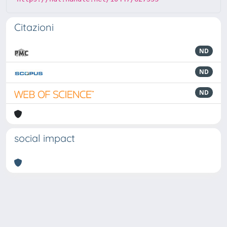
Citazioni
ND
ND
ND
social impact