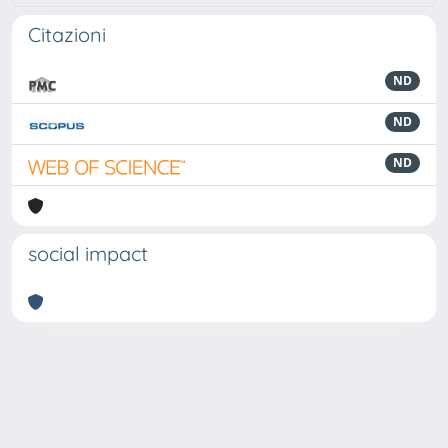
Citazioni
ND
ND
ND
social impact