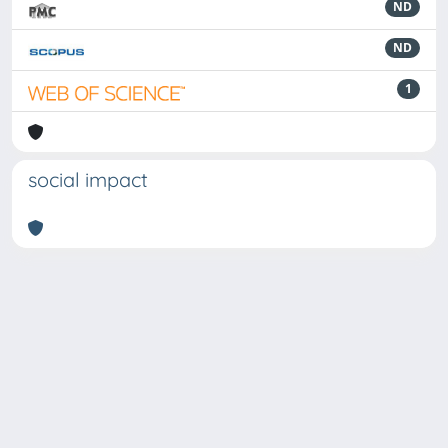
ND
ND
1
social impact